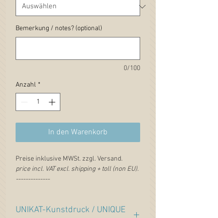
Bemerkung / notes? (optional)
0/100
Anzahl
*
In den Warenkorb
Preise inklusive MWSt. zzgl. Versand.
price incl. VAT excl. shipping + toll (non EU).
--------------
Einteiliges Gemälde auf Leinwand /
one-
panel painting on canvas
UNIKAT-Kunstdruck / UNIQUE
Motiv /
motif:
North American P51 Mustang