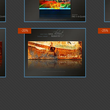
Corsair-
Mustang
1
P51-
Schnellansicht
1
-20%
-25%
Bleriot
SMOKE
-1
ON
Schnellansicht
-1