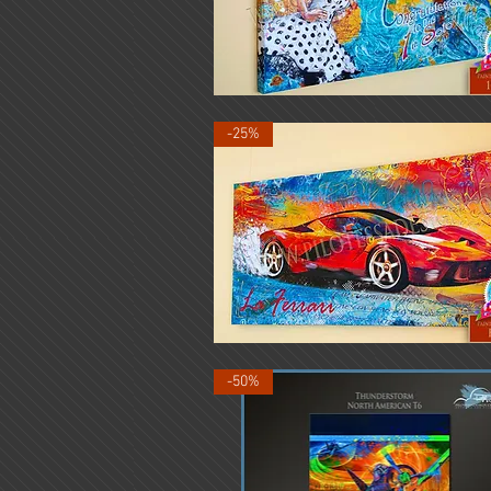
Erster
Soloflug
Schnellansicht
EXHIB
-25%
LaFerrari-
EXHIB
Schnellansicht
-50%