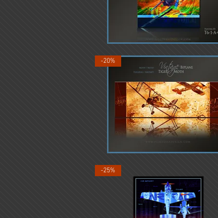
North
American
Schnellansicht
T6-
-20%
1
TigerMoth
-1
Schnellansicht
-25%