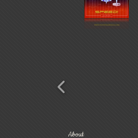
SPEED
-1
Schnellansicht
About