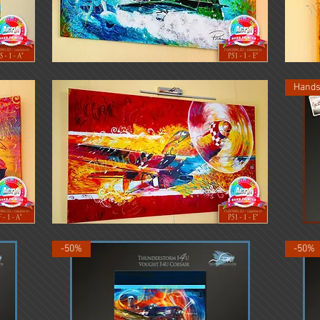
Tempest
von
-
Richthofen
Schnellansicht
EXHIB
EXHIB
Hands
P51-
FOLLOW
Mustang
YOUR
Schnellansicht
EXHIB
DREAMS
-50%
-50%
-1